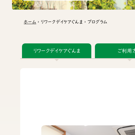
ホーム
リワークデイケアぐんま
プログラム
chevron_right
chevron_right
リワークデイケアぐんま
ご利用