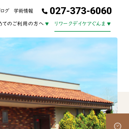
027-373-6060
ブログ
学術情報
めてのご利用の方へ
リワークデイケアぐんま
ついて
医師紹介
ご予約について
クリニックからのお知らせ
一般外来について
リワークデイケア
カウンセリ
●
●
●
●
●
●
●